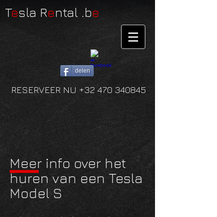
T
e
sla R
e
ntal .b
e
delen
RESERVEER NU +32 470 340845
Meer info over het
huren van een Tesla
Model S